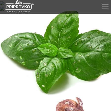
PRODUCTS
CULINARY ACADEMY
ABOUT US
PURE SPICES
FOR PARTNERS
0-800-21-26-76
+38(057) 777-61-23
УКР
ENG