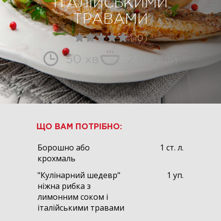
ІТАЛІЙСЬКИМИ
ТРАВАМИ
(10)
50 хв
2 порцій
ЩО ВАМ ПОТРІБНО:
Борошно або
1 ст. л.
крохмаль
"Кулінарний шедевр"
1 уп.
ніжна рибка з
лимонним соком і
італійськими травами