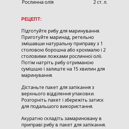
Рослинна олія
2 ст. л.
РЕЦЕПТ:
Підготуйте рибу для маринування.
Приготуйте маринад, ретельно
змішавши натуральну приправу з 1
столовою борошна або крохмалю і 2
столовими ложками рослинної олії.
Потім натріть рибу отриманою
сумішшю і залиште на 15 хвилин для
маринування.
Дістаньте пакет для запікання з
верхнього відділення упаковки.
Розгорніть пакет і збережіть затиск
для подальшого використання.
Акуратно складіть замариновану в
приправі рибу в пакет для запікання.