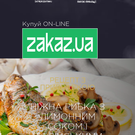
Купуй ON-LINE
РЕЦЕПТ З
ПРИПРАВКОЮ
НІЖНА РИБКА З
ЛИМОННИМ
СОКОМ І