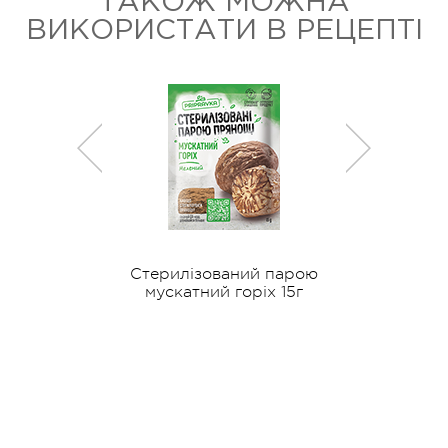
ТАКОЖ МОЖНА
ВИКОРИСТАТИ В РЕЦЕПТІ
парою
Стерилізований парою
Стерил
плі 30г
мускатний горіх 15г
прянощі 