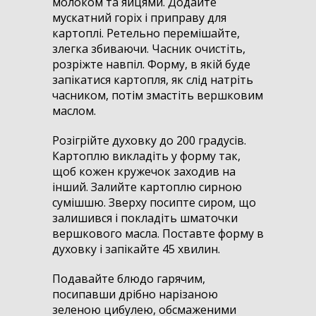
молоком та яйцями. Додайте
мускатний горіх і приправу для
картоплі. Ретельно перемішайте,
злегка збиваючи. Часник очистіть,
розріжте навпіл. Форму, в якій буде
запікатися картопля, як слід натріть
часником, потім змастіть вершковим
маслом.
Розігрійте духовку до 200 градусів.
Картоплю викладіть у форму так,
щоб кожен кружечок заходив на
інший. Залийте картоплю сирною
сумішшю. Зверху посипте сиром, що
залишився і покладіть шматочки
вершкового масла. Поставте форму в
духовку і запікайте 45 хвилин.
Подавайте блюдо гарячим,
посипавши дрібно нарізаною
зеленою цибулею, обсмаженими