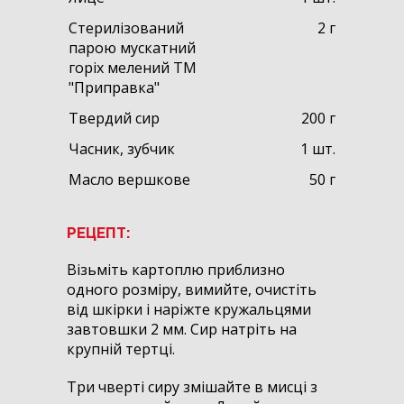
Стерилізований
2 г
парою мускатний
горіх мелений ТМ
"Приправка"
Твердий сир
200 г
Часник, зубчик
1 шт.
Масло вершкове
50 г
РЕЦЕПТ:
Візьміть картоплю приблизно
одного розміру, вимийте, очистіть
від шкірки і наріжте кружальцями
завтовшки 2 мм. Сир натріть на
крупній тертці.
Три чверті сиру змішайте в мисці з