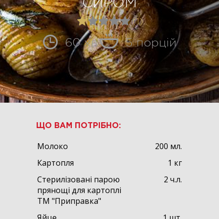
СИРОМ
(1)
60 хв
5 порцій
ЩО ВАМ ПОТРІБНО:
Молоко
200 мл.
Картопля
1 кг
Стерилізовані парою
2 ч.л.
прянощі для картоплі
ТМ "Приправка"
Яйце
1 шт.