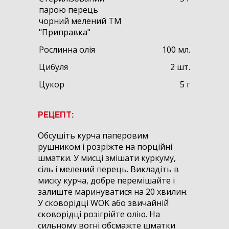
парою перець
чорний мелений ТМ
"Приправка"
Рослинна олія
100 мл.
Цибуля
2 шт.
Цукор
5 г
РЕЦЕПТ:
Обсушіть курча паперовим
рушником і розріжте на порційні
шматки. У мисці змішати куркуму,
сіль і мелений перець. Викладіть в
миску курча, добре перемішайте і
залиште маринуватися на 20 хвилин.
У сковорідці WOK або звичайній
сковорідці розігрійте олію. На
сильному вогні обсмажте шматки