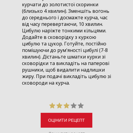
курчати до золотистої скоринки
(близько 4 хвилин). Зменшіть вогонь
до середнього і досмажте курча, час
від часу перевертаючи, 10 хвилин.
Цибулю наріжте тонкими кільцями.
Додайте в сковорідку з куркою
цибулю та цукор. Готуйте, постійно
помішуючи до рум'яності цибулі (7-8
хвилин). Дістаньте шматки курки зі
сковорідки та викладіть на паперові
рушники, щоб видалити надлишки
жиру. При подачі викладіть цибулю зі
сковороди на курча.
ОЦІНИТИ РЕЦЕПТ