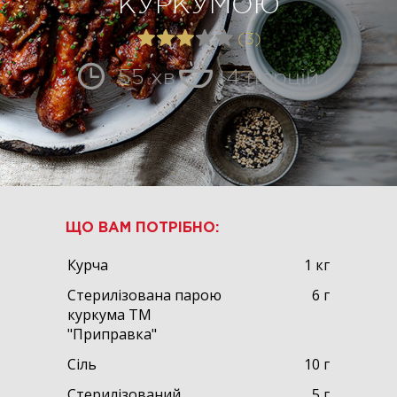
КУРКУМОЮ
(3)
55 хв
4 порцій
ЩО ВАМ ПОТРІБНО:
Курча
1 кг
Стерилізована парою
6 г
куркума ТМ
"Приправка"
Сіль
10 г
Стерилізований
5 г