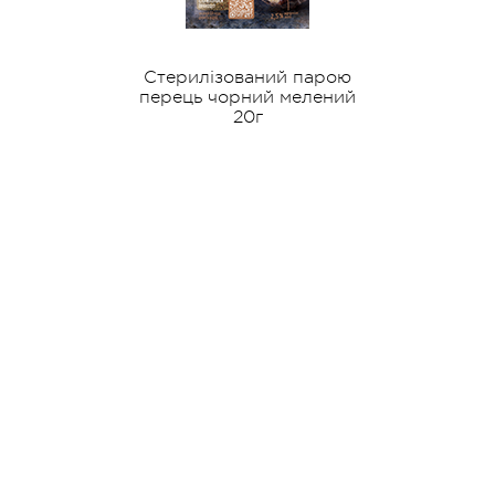
ізований парою
Стерилізована парою
 чорний мелений
куркума 15г
20г