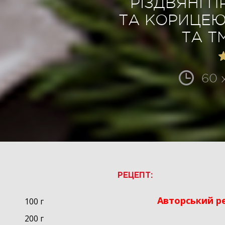
РІЗДВЯНІ П
ТА КОРИЦЕЮ 
ТА Т
60 
РЕЦЕПТ:
Авторський ре
100 г
200 г