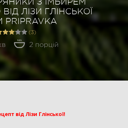
РЯНИКИ З ІМБИРЕМ
ВІД ЛІЗИ ГЛІНСЬКОЇ
М PRIPRAVKA
(3)
хв
2 порцій
цепт від Лізи Глінської!