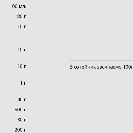
100 мл.
80 г
10 г
10 г
10 г
В сотейник засипаємо 100г
1 г
40 г
500 г
30 г
200 г