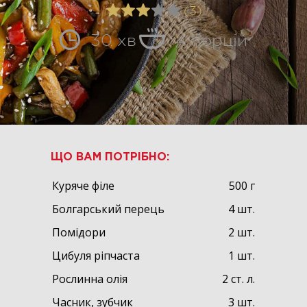
(3)
30 хв
4 порцій
ЩО ВАМ ПОТРІБНО:
Куряче філе
500 г
Болгарський перець
4 шт.
Помідори
2 шт.
Цибуля ріпчаста
1 шт.
Рослинна олія
2 ст. л.
Часник, зубчик
3 шт.