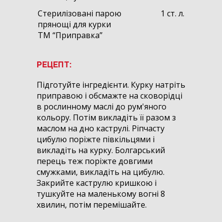
Стерилізовані парою
1 ст. л.
прянощі для курки
ТМ “Приправка”
РЕЦЕПТ:
Підготуйте інгредієнти. Курку натріть
приправою і обсмажте на сковорідці
в рослинному маслі до рум'яного
кольору. Потім викладіть її разом з
маслом на дно каструлі. Ріпчасту
цибулю поріжте півкільцями і
викладіть на курку. Болгарський
перець теж поріжте довгими
смужками, викладіть на цибулю.
Закрийте каструлю кришкою і
тушкуйте на маленькому вогні 8
хвилин, потім перемішайте.