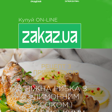
Купуй ON-LINE
РЕЦЕПТ З
ПРИПРАВКОЮ
НІЖНА РИБКА З
ЛИМОННИМ
СОКОМ І