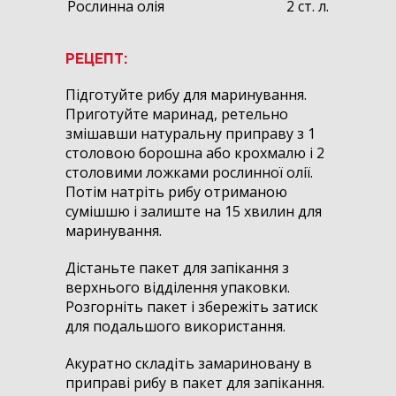
Рослинна олія
2 ст. л.
РЕЦЕПТ:
Підготуйте рибу для маринування.
Приготуйте маринад, ретельно
змішавши натуральну приправу з 1
столовою борошна або крохмалю і 2
столовими ложками рослинної олії.
Потім натріть рибу отриманою
сумішшю і залиште на 15 хвилин для
маринування.
Дістаньте пакет для запікання з
верхнього відділення упаковки.
Розгорніть пакет і збережіть затиск
для подальшого використання.
Акуратно складіть замариновану в
приправі рибу в пакет для запікання.