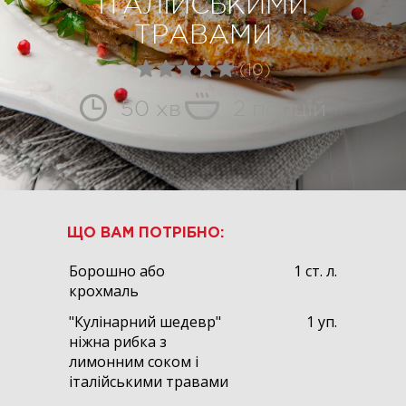
ІТАЛІЙСЬКИМИ
ТРАВАМИ
(10)
50 хв
2 порцій
ЩО ВАМ ПОТРІБНО:
Борошно або
1 ст. л.
крохмаль
"Кулінарний шедевр"
1 уп.
ніжна рибка з
лимонним соком і
італійськими травами