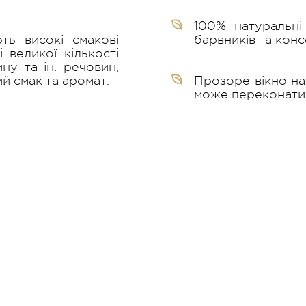
100% натуральні
ь високі смакові
барвників та конс
 великої кількості
ину та ін. речовин,
й смак та аромат.
Прозоре вікно на
може переконатис
улінарна академія
Про нас
Партнерам
ецепти
Новини
Дистриб'ютора
татті
ЗМІ про нас
Оптовим покуп
нциклопедія спецій
Ми на ТВ
Виробництво 
Кар'єра
Контакти