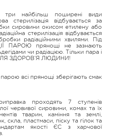
ь три найбільш поширені види
зова стерилізація відбувається за
ки сировини окисом етилену або
діаційна стерилізація відбувається
робки радіаційними хвилями. Під
ІЇ ПАРОЮ прянощі не зазнають
гідами чи радіацією. Тільки пара і
ДЛЯ ЗДОРОВ’Я ЛЮДИНИ!
ї парою всі прянощі зберігають смак
иправка проходять 7 ступенів
лої червивої сировини, комах та їх
ментів тварин, каміння та землі,
, скла, пластмаси, піску та гілок та
тандартам якості ЄС з харчової
в.