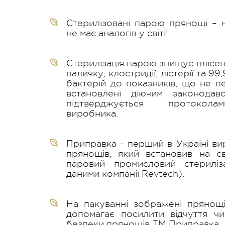
Стерилізовані парою прянощі – н
не має аналогів у світі!
Стерилізація парою знищує плісен
паличку, клостридії, лістерії та 9
бактерій до показників, що не 
встановлені діючим законодав
підтверджується протокола
виробника.
Приправка - перший в Україні в
прянощів, який встановив на с
паровий промисловий стериліз
даними компанії Revtech).
На пакуванні зображені прянощі
допомагає посилити відчуття чи
безпеки прянощів ТМ Приправка.