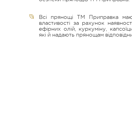
Всі прянощі ТМ Приправка мают
властивості за рахунок наявності
ефірних олій, куркуміну, капсоїц
які й надають прянощам відповідни
Продукти
К
ТМ Приправка
Р
TM Happy Baking
С
Всі права захищені
Стерилізовані
Е
Приправка ©2026
прянощі