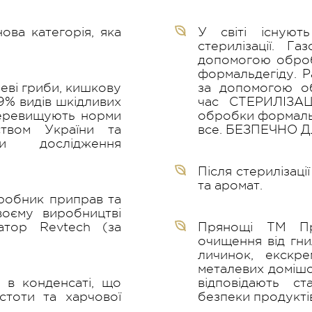
ова категорія, яка
У світі існуют
стерилізації. Га
допомогою оброб
формальдегіду. Ра
еві гриби, кишкову
за допомогою об
9,9% видів шкідливих
час СТЕРИЛІЗАЦ
перевищують норми
обробки формальде
ством України та
все. БЕЗПЕЧНО 
ми дослідження
Після стерилізаці
та аромат.
иробник приправ та
воєму виробництві
атор Revtech (за
Прянощі ТМ Пр
очищення від гни
личинок, екскре
металевих домішок
 в конденсаті, що
відповідають с
стоти та харчової
безпеки продукті