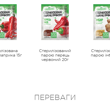
лізована
Стерилізований
Стериліз
априка 15г
парою перець
парою ім
червоний 20г
ПЕРЕВАГИ