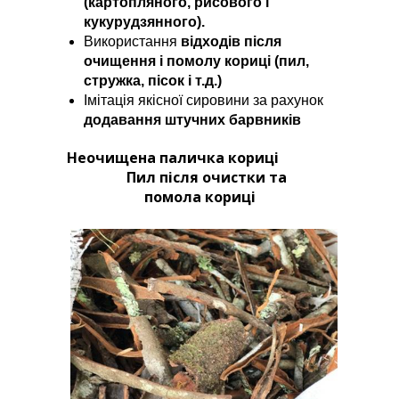
(картопляного, рисового і
кукурудзян
ного).
Використання
відходів після
очищення і пом
олу кориці (пил,
стружка, пісок і т
.д
.)
Імітація якісної сировини за рахунок
додавання штучних барвників
Неочищена паличка кориці
Пил після очистки та
помола кориці