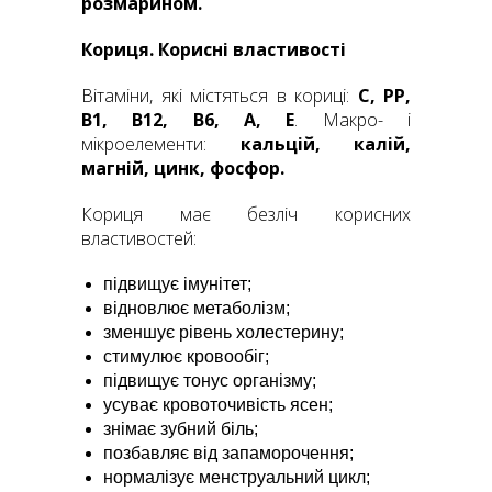
розмарином.
Кориця. Корисні властивості
Вітаміни, які містяться в кориці:
С, РР,
В1, В12, В6, А, Е
. Макро- і
мікроелементи:
кальцій, калій,
магній, цинк, фосфор.
Кориця має безліч корисних
властивостей:
підвищує імунітет;
відновлює метаболізм;
зменшує рівень холестерину;
стимулює кровообіг;
підвищує тонус організму;
усуває кровоточивість ясен;
знімає зубний біль;
позбавляє від запаморочення;
нормалізує менструальний цикл;