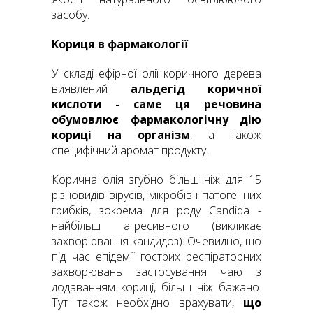
засобу.
Кориця в фармакології
У складі ефірної олії коричного дерева
виявлений
альдегід коричної
кислоти - саме ця речовина
обумовлює фармакологічн
у ді
ю
кориці на організм
, а також
специфічний аромат продукту.
Корична олія згубно більш ніж для 15
різновидів вірусів, мікробів і патогенних
грибків, зокрема для роду Candida -
найбільш агресивного (викликає
захворювання кандидоз). Очевидно, що
під час епідемії гострих респіраторних
захворювань застосування чаю з
додаванням кориці, більш ніж бажано.
Тут також необхідно врахувати,
що