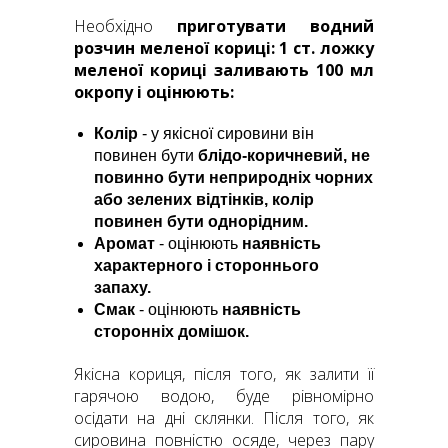
Необхідно
приготувати водний
розчин меленої кориці: 1 ст. ложку
меленої кориці заливають 100 мл
окропу і оцінюють:
Колір
- у якісної сировини він
повинен бути
блідо-коричневий, не
повинно бути неприродніх чорних
або зелених відтінків, колір
повинен бути однорідним.
Аромат
- оцінюють
наявність
характерного і стороннього
запаху.
Смак
- оцінюють
наявність
сторонніх домішок.
Якісна кориця, після того, як залити її
гарячою водою, буде рівномірно
осідати на дні склянки. Після того, як
сировина повністю осяде, через пару