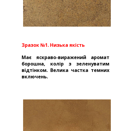
Зразок №1. Низька якість
Має яскраво-виражений аромат
борошна, колір з зеленуватим
відтінком. Велика частка темних
включень.