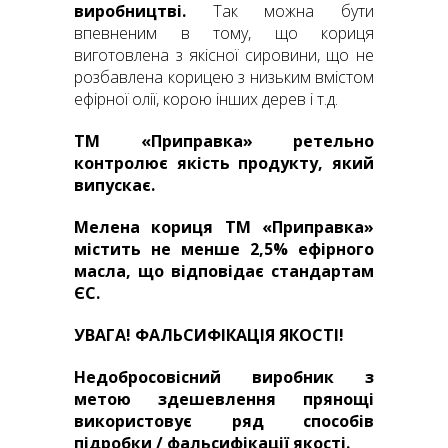
виробництві.
Так можна бути
впевненим в тому, що кориця
виготовлена ​​з якісної сировини, що не
розбавлена ​​корицею з низьким вмістом
ефірної олії, корою інших дерев і т.д.
ТМ «Приправка» ретельно
контролює якість продукту, який
випускає.
Мелена кориця ТМ «Приправка»
містить не менше 2,5% ефірного
масла, що відповідає стандартам
ЄС.
УВАГА! ФАЛЬСИФІКАЦІЯ ЯКОСТІ!
Недобросовісний виробник з
метою здешевлення прянощі
використовує ряд способів
підробки / фальсифікації якості.