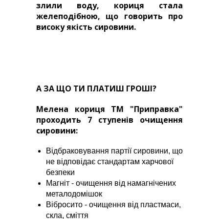
злили воду, кориця стала
желеподібною, що говорить про
високу якість сировини.
А ЗА ЩО ТИ ПЛАТИШ ГРОШІ?
Мелен
а кориця ТМ "Приправка"
проходить 7 ступенів очищення
сировини:
Відбраковування партії сировини, що
не відповідає стандартам харчової
безпеки
Магніт - очищення від намагнічених
металодомішок
Вібросито - очищення від пластмаси,
скла, сміття