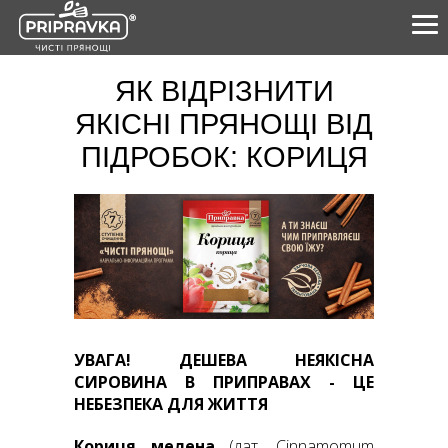
ЯК ВІДРІЗНИТИ
ЯКІСНІ ПРЯНОЩІ ВІД
ПІДРОБОК: КОРИЦЯ
ПРОДУКТИ
КУЛІНАРНА АКАДЕМІЯ
ПРО НАС
ЧИСТІ ПРЯНОЩІ
ПАРТНЕРАМ
0-800-21-26-76
УВАГА! ДЕШЕВА НЕЯКІСНА
+38(057) 777-61-23
СИРОВИНА В ПРИПРАВАХ - ЦЕ
УКР
ENG
НЕБЕЗПЕКА ДЛЯ ЖИТТЯ
Кориця мелена
(лат. Cinnamomum