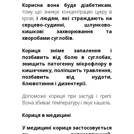
Корисна вона буде діабетикам
,
тому що знижує концентрацію цукру в
крові,
і людям, які страждають на
серцево-судинн
і, шлунково-
кишкові захворювання та
хворобами суглобів.
Кориця зніме запалення і
позбавить від болю в суглобах,
знищить патогенну мікрофлору в
кишечнику, поліпшить травлення,
позбавить від нудоти,
блювоти
ння і дизентерії.
Допоможе кориця при застуді і грипі.
Вона збиває температуру і лікує кашель.
Кориця в медицині
У медицині кориця застосовується