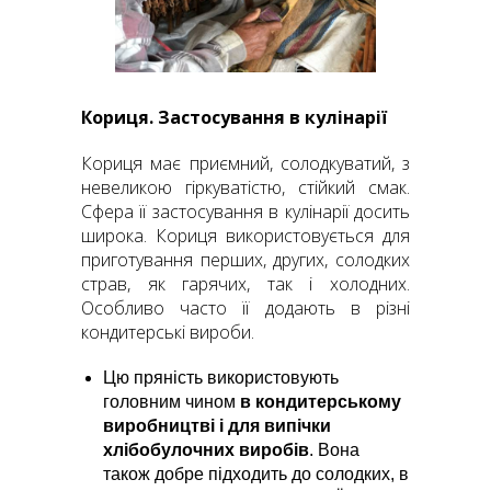
Кориця. Застосування в кулінарії
Кориця має приємний, солодкуватий, з
невеликою гіркуватістю, стійкий смак.
Сфера її застосування в кулінарії досить
широка. Кориця використовується для
приготування перших, других, солодких
страв, як гарячих, так і холодних.
Особливо часто її додають в різні
кондитерські вироби.
Цю пряність використовують
головним чином
в кондитерському
виробництві і для випічки
хлібобулочних виробів
. Вона
також добре підходить до солодких, в