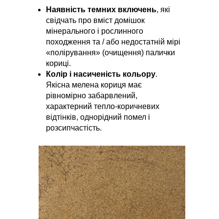
Наявність темних включень
, які
свідчать про вміст домішок
мінерального і рослинного
походження та / або недостатній мірі
«полірування» (очищення) палички
кориці.
Колір і насиченість кольору
.
Якісна мелена кориця має
рівномірно забарвлений,
характерний тепло-коричневих
відтінків, однорідний помел і
розсипчастість.