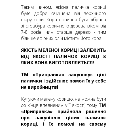
Таким чином, якісна паличка кориці
буде добре очищена від верхнього
шару кори. Кора повинна бути зібрана
зі стовбура коричного дерева віком від
7-8 років: чим старше дерево - тим
більше ефірних олій містить його кора.
ЯКІСТЬ МЕЛЕНОЇ КОРИЦІ ЗАЛЕЖИТЬ
ВІД ЯКОСТІ ПАЛИЧОК КОРИЦІ З
ЯК
ИХ ВОНА ВИГОТОВЛЯЄТЬСЯ!
ТМ «Приправка» закуповує цілі
палички і здійснює помол їх у себе
на виробництві
Купуючи мелену корицю, не можна бути
до кінця впевненим у її якості, тому
ТМ
«Приправка» прийняла рішення
про закупівлю цілих паличок
кориці, і їх пом
олі на своєму