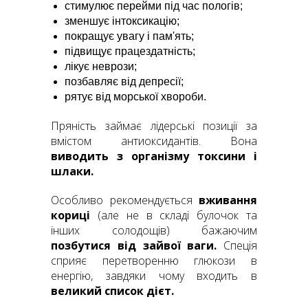
стимулює перейми під час пологів;
зменшує інтоксикацію;
покращує увагу і пам'ять;
підвищує працездатність;
лікує неврози;
позбавляє від депресії;
рятує від морської хвороби.
Пряність займає лідерські позиції за
вмістом антиоксидантів. Вона
виводить з організму токсини і
шлаки.
Особливо рекомендується
вживання
кориці
(але не в складі булочок та
інших солодощів) бажаючим
позбутися від зайвої ваги.
Спеція
сприяє перетворенню глюкози в
енергію, завдяки чому входить в
великий список дієт.