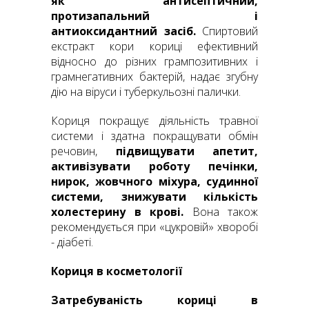
як антисептичний,
протизапальний і
антиоксидантний засіб.
Спиртовий
екстракт кори кориці ефективний
відносно до різних грампозитивних і
грамнегативних бактерій, надає згубну
дію на віруси і туберкульозні палички.
Кориця покращує діяльність травної
системи і здатна покращувати обмін
речовин,
підвищувати апетит,
активізувати роботу печінки,
нирок, жовчного міхура, судинної
системи, знижувати кількість
холестерину в крові.
Вона також
рекомендується при «цукровій» хворобі
- діабеті.
Кориця в косметології
Затребуваність кориці в