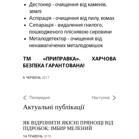
Дестонер - очищення від каменів,
землі
Аспірація - очищення від пилу, комах
Сепарація - видалення гнилого,
пошкодженого пліснявою сировини
Металодетектор - очищення від
ненамагнічених металодомішок
ТМ «ПРИПРАВК
А». ХАРЧОВА
БЕЗПЕКА ГАРАНТОВАН
А!
9 ЧЕРВЕНЬ
2017
Попередня
Наступна
Актуальні публікації
ЯК ВІДРІЗНИТИ ЯКІСНІ ПРЯНОЩІ ВІД
ПІДРОБОК: ІМБИР МЕЛЕНИЙ
14 ТРАВЕНЬ
2019