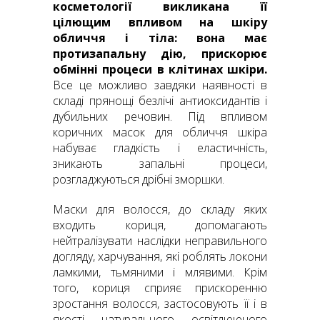
косметології викликана її
цілющим впливом на шкіру
обличчя і тіла: вона має
протизапальну дію, прискорює
обмінні процеси в клітинах шкіри.
Все це можливо завдяки наявності в
складі прянощі безлічі антиоксидантів і
дубильних речовин. Під впливом
коричних масок для обличчя шкіра
набуває гладкість і еластичність,
зникають запальні процеси,
розгладжуються дрібні зморшки.
Маски для волосся, до складу яких
входить кориця, допомагають
нейтралізувати наслідки неправильного
догляду, харчування, які роблять локони
ламкими, тьмяними і млявими. Крім
того, кориця сприяє прискоренню
зростання волосся, застосовують її і в
якості натурального освітлюючого