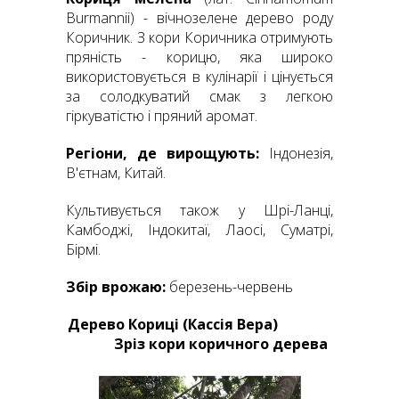
Burmannii) - вічнозелене дерево роду
Коричник. З кори Коричника отримують
пряність - корицю, яка широко
використовується в кулінарії і цінується
за солодкуватий смак з легкою
гіркуватістю і пряний аромат.
Регіони
, де вирощують:
Індонезія,
В'єтнам, Китай.
Культивується також у Шрі-Ланці,
Камбоджі, Індокитаї, Лаосі, Суматрі,
Бірмі.
Збір врожаю:
березень-червень
Дерево Кориці (Кассія Вера)
Зріз кори коричного дерева