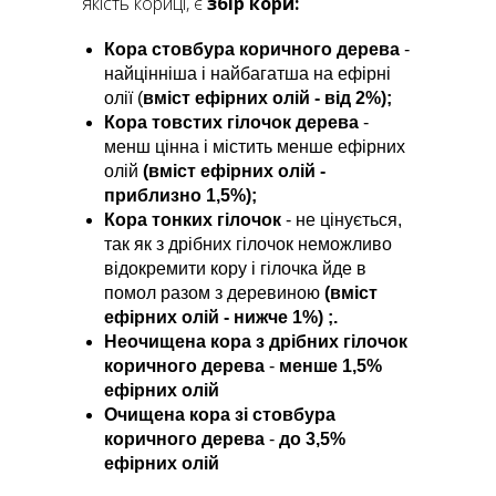
якість кориці, є
збір кори:
Кора стовбура коричного дерева
-
найцінніша і найбагатша на ефірні
олії (
вміст ефірних
олій - від 2%);
Кора товстих гілочок дерева
-
менш цінна і містить менше ефірних
олій
(вміст ефірних
олій -
приблизно 1,5%);
Кора тонких гілочок
- не цінується,
так як з дрібних гілочок неможливо
відокремити кору і гілочка йде в
помол разом з деревиною
(вміст
ефірних
олій - нижче 1%) ;.
Неочищена кора з дрібних гілочок
коричного дерева
-
менше 1,5%
ефірних
олій
Очищена кора зі стовбура
коричного дерева
-
до 3,5%
ефірних
олій