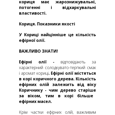
кориця має жарознижувальн
і,
потог
енн
і і відхаркувальні
властивості.
Кориця. Показники якості
У Кориці найцінніше це кількість
ефірної олії.
ВАЖЛИВО ЗНАТИ!
Ефірні
олії -
відповідають за
характерний солодкувато-терпкий смак
і аромат кориці
. Ефірні олії містяться
в корі коричного дерева. Кількість
ефірних
олій залежить від віку
Коричник
у - чим дерево стар
іше
за віком, тим в корі більше
ефірних масел.
Крім частки ефірних олій, важливим