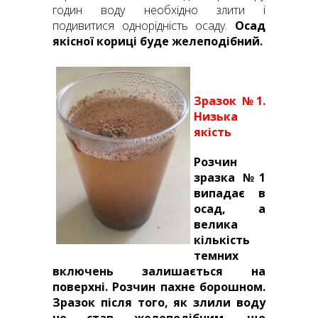
годин воду необхідно злити і
подивитися однорідність осаду.
Осад
якісної кориці буде желеподібний.
Зразок №1.
Низька
якість
Розчин
зразка №1
випадає в
осад, а
велика
кількість
темних
включень залишається на
поверхні. Розчин пахне борошном.
Зразок після того, як злили воду
не став желеподібним, що