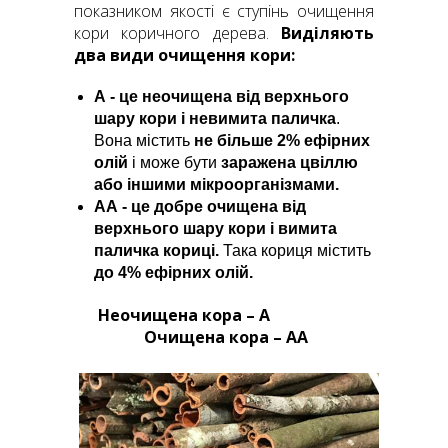
показником якості є ступінь очищення
кори коричного дерева.
Виділяють
два види очищення кори:
А - це неочищена від верхнього
шару кори і невимита паличка
.
Вона містить
не більше 2% ефірних
олій
і може бути
заражена цвіллю
або іншими мікроорганізмами.
АА - це добре очищена від
верхнього шару кори і вимита
паличка кориці.
Така кориця містить
до 4% ефірних олій.
Неочищена кора – А
Очищена кора – АА