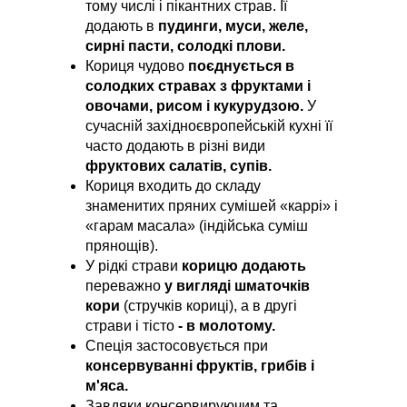
тому числі і пікантних страв. Її
додають в
пудинги, муси, желе,
сирні пасти, солодкі плови.
Кориця чудово
поєднується в
солодких стравах з фруктами і
овочами, рисом і кукурудзою.
У
сучасній західноєвропейській кухні її
часто додають в різні види
фруктових салатів, супів.
Кориця входить до складу
знаменитих пряних сумішей «каррі» і
«гарам масала» (індійська суміш
прянощів).
У рідкі страви
корицю додають
переважно
у вигляді шматочків
кори
(стручків кориці), а в другі
страви і тісто
- в молотом
у.
Спеція застосовується при
консервуванні фруктів, грибів і
м'яса.
Завдяки консервируючим та