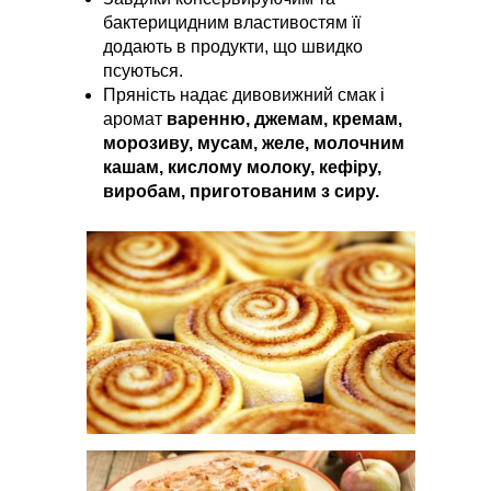
бактерицидним властивостям її
додають в продукти, що швидко
псуються.
Пряність надає дивовижний смак і
аромат
варенн
ю, джем
ам, кремам,
морозив
у, мус
ам, желе, молочним
кашам, кислому молоку, кефіру,
виробам, приготованим з сиру.