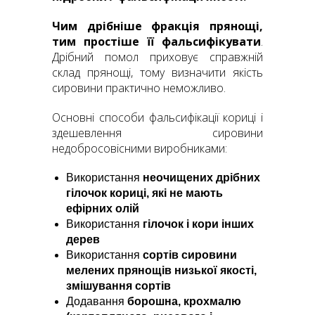
Чим дрібніше фракція прянощі,
тим простіше її фальсифікувати
.
Дрібний помол приховує справжній
склад прянощі, тому визначити якість
сировини практично неможливо.
Основні способи фальсифікації кориці і
здешевлення сировини
недобросовісними виробниками:
Використання
неочищених дрібних
гілочок кориці, які не мають
ефірних
олій
Використання
гілочок і кори інших
дерев
Використання
сортів сировини
мелених прянощів низької якості,
змішування сортів
Додавання
борошна, крохмалю