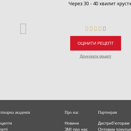
Через 30 - 40 хвилит хрустк
ОЦІНИТИ РЕЦЕПТ
Друкувати рецепт
Стерилізована паром
кориця 20г
лінарна академія
Про нас
Партнерам
ецепти
Новини
Дистриб'юторам
атті
ЗМІ про нас
Оптовим покупц