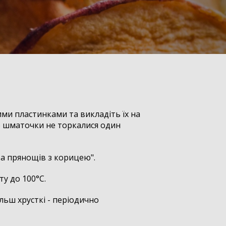
ми пластинками та викладіть їх на
б шматочки не торкалися один
а прянощів з корицею".
ту до 100°C.
ільш хрусткі - періодично