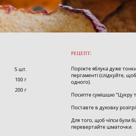
РЕЦЕПТ:
Поріжте яблука дуже тонки
5 шт.
пергаменті (слідкуйте, що
100 г
одного).
200 г
Посипте сумішшю "Цукру т
Поставте в духовку розігрі
Для того, щоб чіпси були б
перевертайте шматочки.