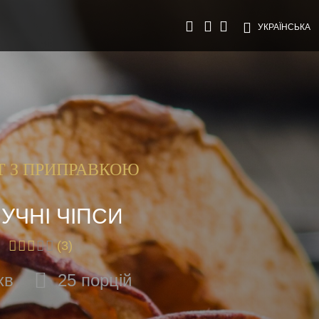
УКРАЇНСЬКА
Т З ПРИПРАВКОЮ
УЧНІ ЧІПСИ
(3)
хв
25 порцій