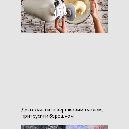
Деко змастити вершковим маслом,
притрусити борошном.