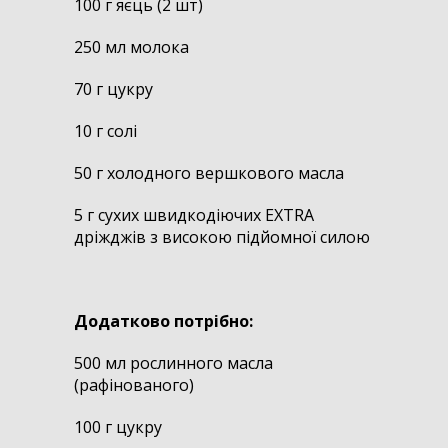
100 г яєць (2 шт)
250 мл молока
70 г цукру
10 г солі
50 г холодного вершкового масла
5 г сухих швидкодіючих EXTRA
дріжджів з високою підйомної силою
Д
одатково
потрібно
:
500 мл рослинного масла
(рафінованого)
100 г цукру