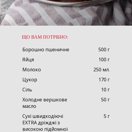
ЩО ВАМ ПОТРІБНО:
Борошно пшеничне
500 г
Яйця
100 г
Молоко
250 мл.
Цукор
170 г
Сіль
10 г
Холодне вершкове
50 г
масло
Сухі швидкодіючі
5 г
EXTRA дріжджі з
високою підйомної