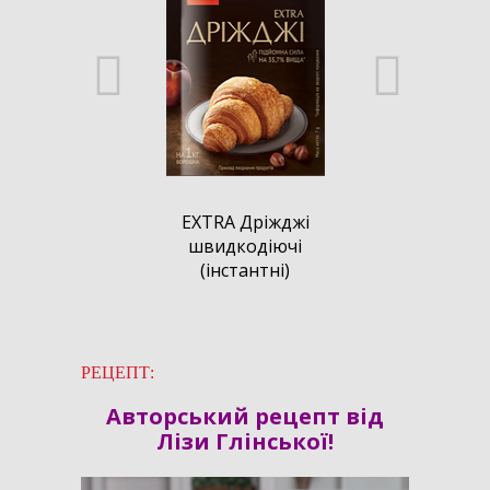
EXTRA Дріжджі
Термостійкий
EXTRA Дріжджі
швидкодіючі
ванільний
швидкодіючі
(інстантні)
цукор із
(інстантні)
кристалічним
ваніліном
РЕЦЕПТ:
Авторський рецепт від
Лізи Глінської!