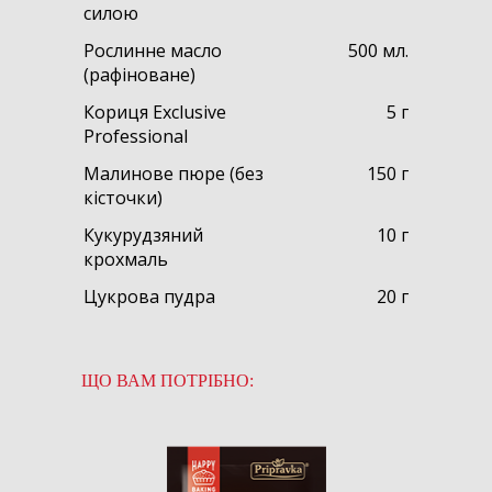
силою
Рослинне масло
500 мл.
(рафіноване)
Кориця Exclusive
5 г
Professional
Малинове пюре (без
150 г
кісточки)
Кукурудзяний
10 г
крохмаль
Цукрова пудра
20 г
ЩО ВАМ ПОТРІБНО: