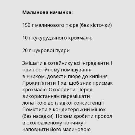
Малинова начинка:
150 г малинового пюре (без кісточки)
10 г кукурудзяного крохмалю
20 г цукрової пудри
Змішати в сотейнику всі інгредієнти. І
при постійному помішуванні
вінчиком, довести пюре до кипіння.
Прокип'ятити 1 хв, щоб зник присмак
крохмалю. Охолодити. Перед
використанням перемішати
лопаткою до гладкої консистенції.
Помістити в кондитерський мішок
(без насадки). Ножем зробити прокол
в охолодженому пончику і
наповнити його малиновою