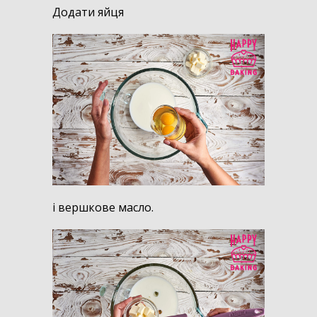
Д
одати яйця
і вершкове масло.