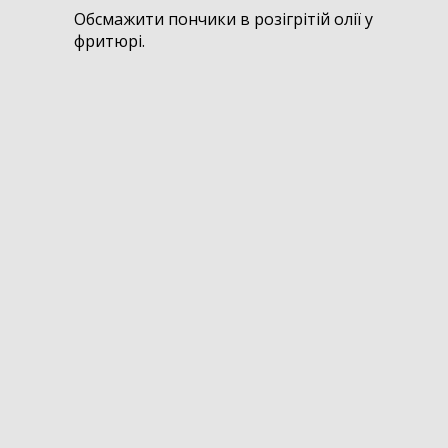
Обсмажити пончики в розігрітій олії у
фритюрі.