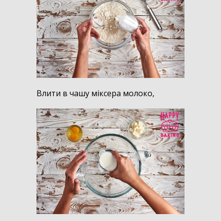
Влити в чашу міксера молоко,