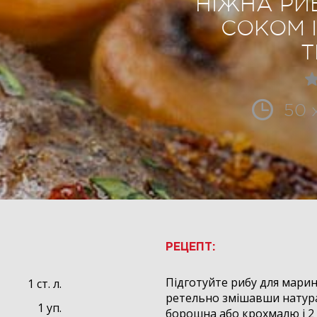
НІЖНА РИ
СОКОМ І
Т
50 
РЕЦЕПТ:
Підготуйте рибу для мари
1 ст. л.
ретельно змішавши натур
1 уп.
борошна або крохмалю і 2 