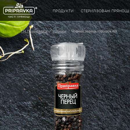
ПРОДУКТИ
СТЕРИЛІЗОВАНІ ПРЯНОЩІ
Чорний перець горошок 40г
/
/
ТМ Приправка
Млинки