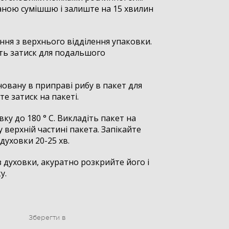
аною сумішшю і залиште на 15 хвилин
ання з верхнього відділення упаковки.
іть затиск для подальшого
овану в приправі рибу в пакет для
те затиск на пакеті.
ку до 180 ° С. Викладіть пакет на
у верхній частині пакета. Запікайте
духовки 20-25 хв.
з духовки, акуратно розкрийте його і
у.
Зберегти в