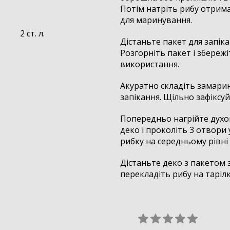
Потім натріть рибу отрим
для маринування.
2 ст. л.
Дістаньте пакет для запік
Розгорніть пакет і збереж
використання.
Акуратно складіть замарин
запікання. Щільно зафіксуй
Попередньо нагрійте духов
деко і проколіть 3 отвори 
рибку на середньому рівні 
Дістаньте деко з пакетом 
перекладіть рибу на тарілк