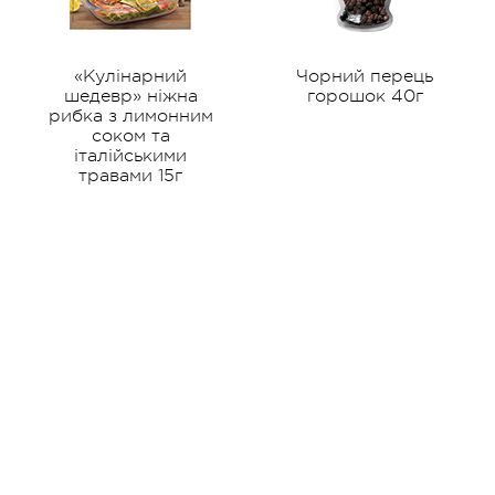
«Кулінарний
Чорний перець
шедевр» ніжна
горошок 40г
рибка з лимонним
соком та
італійськими
травами 15г
улінарна академія
Про нас
Партнерам
ецепти
Новини
Дистриб'ютора
татті
ЗМІ про нас
Оптовим покуп
нциклопедія спецій
Ми на ТВ
Виробництво 
Кар'єра
Контакти