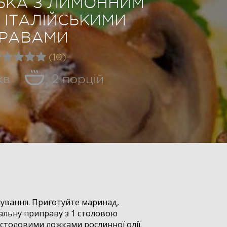
БКА З ЛИМОННИМ
 ІТАЛІЙСЬКИМИ
РАВАМИ
(10)
хв
2 порцій
нування. Приготуйте маринад,
альну приправу з 1 столовою
столовими ложками рослинної олії.