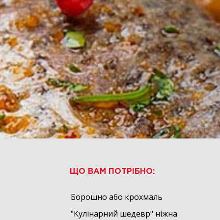
ЩО ВАМ ПОТРІБНО:
Борошно або крохмаль
"Кулінарний шедевр" ніжна