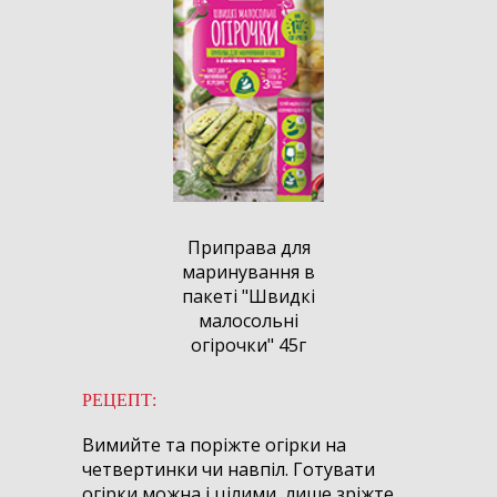
Приправа для
маринування в
пакеті "Швидкі
малосольні
огірочки" 45г
РЕЦЕПТ:
Вимийте та поріжте огірки на
четвертинки чи навпіл. Готувати
огірки можна і цілими, лише зріжте