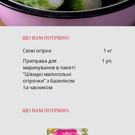
ЩО ВАМ ПОТРІБНО:
Свіжі огірки
1 кг
Приправа для
1 уп.
маринування в пакеті
"Швидкі малосольні
огірочки" з базиліком
та часником
ЩО ВАМ ПОТРІБНО: