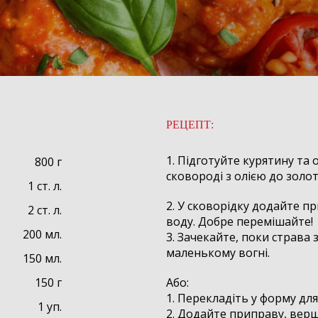
РЕЦЕПТ:
1. Підготуйте курятину та 
800 г
сковороді з олією до золо
1 ст. л.
2. У сковорідку додайте п
2 ст. л.
воду. Добре перемішайте!
200 мл.
3. Зачекайте, поки страва 
маленькому вогні.
150 мл.
150 г
Або:
1. Перекладіть у форму для
1 уп.
2. Додайте приправу, верш