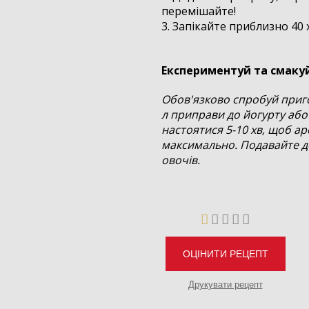
перемішайте!
3. Запікайте приблизно 40 
Експериментуй та смаку
Обов'язково спробуй приго
л приправи до йогурту або
настоятися 5-10 хв, щоб а
максимально. Подавайте до
овочів.
ОЦІНИТИ РЕЦЕПТ
Друкувати рецепт