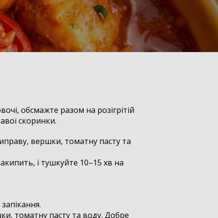
овочі, обсмажте разом на розігрітій
тавої скоринки.
риправу, вершки, томатну пасту та
закипить, і тушкуйте 10–15 хв на
 запікання.
ки, томатну пасту та воду. Добре