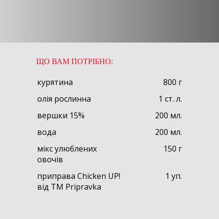
ЩО ВАМ ПОТРІБНО:
курятина
800 г
олія рослинна
1 ст. л.
вершки 15%
200 мл.
вода
200 мл.
мікс улюблених
150 г
овочів
приправа Chicken UP!
1 уп.
від TM Pripravka