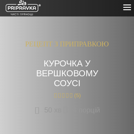
РЕЦЕПТ З ПРИПРАВКОЮ
ПРОДУКТИ
КУЛІНАРНА АКАДЕМІЯ
КУРОЧКА У
ПРО НАС
ВЕРШКОВОМУ
ЧИСТІ ПРЯНОЩІ
СОУСІ
ПАРТНЕРАМ
(5)
0-800-21-26-76
50 хв
4 порцій
+38(057) 777-61-23
УКР
ENG