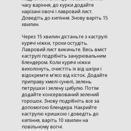
часу варіння, до курки додайте
нарізані овочі і лавровий лист.
Доведіть до кипіння. Знову варіть 15
хвилин.
Через 15 хвилин дістаньте з каструлі
курячі ніжки, трохи остудіть.
Лавровий лист викиньте. Весь вміст
каструлі подрібніть занурювальним
блендером. Коли курячі ніжки
вихолонуть, очистіть їх від шкіри і
відокремте м'ясо від кісток. Додайте
приправу хмелі-сунелі, зелень
петрушки і зелену цибулю. Потім
додайте консервований зелений
горошок. Знову подрібніть все за
допомогою блендера. Накрийте
каструлю кришкою і доведіть до
кипіння, варіть 10 хвилин на
повільному вогні.