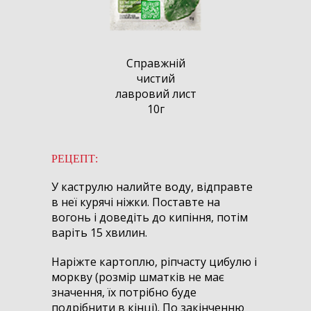
Справжній
Справжній
Стерилізовані
чистий
чистий
парою
лавровий лист
лавровий лист
прянощі
20г
10г
«Хмелі-сунелі»
25г
РЕЦЕПТ:
У каструлю налийте воду, відправте
в неї курячі ніжки. Поставте на
вогонь і доведіть до кипіння, потім
варіть 15 хвилин.
Наріжте картоплю, ріпчасту цибулю і
моркву (розмір шматків не має
значення, їх потрібно буде
подрібнити в кінці). По закінченню