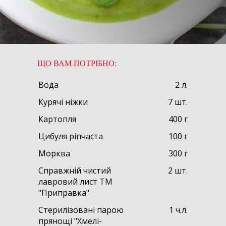
ЩО ВАМ ПОТРІБНО:
Вода
2 л.
Курячі ніжки
7 шт.
Картопля
400 г
Цибуля ріпчаста
100 г
Морква
300 г
Справжній чистий
2 шт.
лавровий лист ТМ
"Приправка"
Стерилізовані парою
1 ч.л.
прянощі "Хмелі-