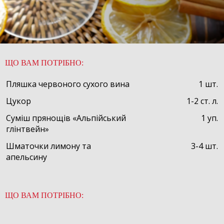
ЩО ВАМ ПОТРІБНО:
Пляшка червоного сухого вина
1 шт.
Цукор
1-2 ст. л.
Суміш прянощів «Альпійський
1 уп.
глінтвейн»
Шматочки лимону та
3-4 шт.
апельсину
ЩО ВАМ ПОТРІБНО: