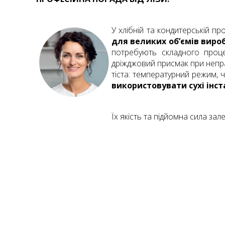
У хлібній та кондитерській п
для великих об’ємів виро
потребують складного проце
дріжджовий присмак при непр
тіста: температурний режим, 
використовувати сухі інст
Їх якість та підйомна сила зал