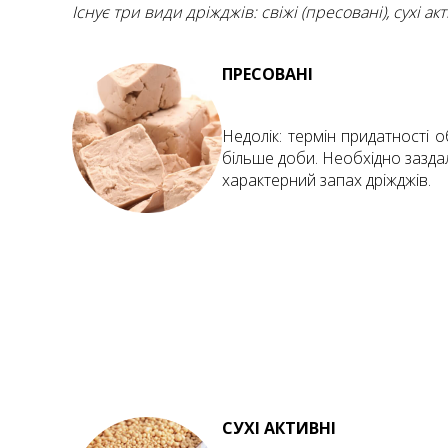
Існує три види дріжджів: свіжі (пресовані), сухі ак
ПРЕСОВАНI
Недолік: термін придатності 
більше доби. Необхідно заздал
характерний запах дріжджів.
СУХI АКТИВНI