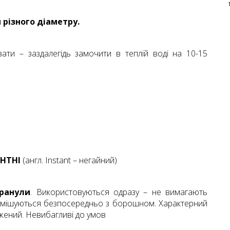
 різного діаметру.
увати – заздалегідь замочити в теплій воді на 10-15
НТНI
(англ. Instant – негайний)
гранули
. Використовуються одразу – не вимагають
змішуються безпосередньо з борошном. Характерний
жений. Невибагливі до умов