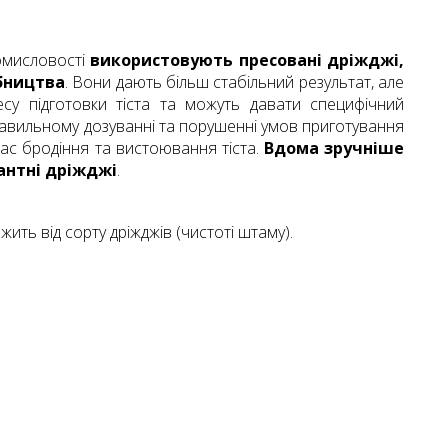
ромисловості
використовують пресовані дріжджі,
бництва
. Вони дають більш стабільний результат, але
су підготовки тіста та можуть давати специфічний
авильному дозуванні та порушенні умов приготування
час бродіння та вистоювання тіста.
Вдома зручніше
антні дріжджі
.
ежить від сорту дріжджів (чистоті штаму).