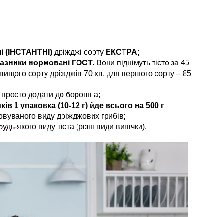
і (ІНСТАНТНІ)
дріжджі сорту
ЕКСТРА;
казники нормовані ГОСТ
. Вони піднімуть тісто за 45
ищого сорту дріжджів 70 хв, для першого сорту – 85
, просто додати до борошна;
ів 1 упаковка (10-12 г) йде
всього на 500 г
овуваного виду дріжджових грибів
;
удь-якого виду тіста (різні види випічки).