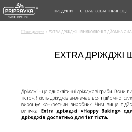
ПРОДУКТИ
СТЕРИЛІЗОВАНІ ПРЯНОЩІ
Школа десертів
EXTRA ДРІЖДЖІ ШВИДКОДІЮЧІ ПІДЙОМНА СИЛА
/
EXTRA ДРІЖДЖІ 
Дріжджі – це одноклітинні дріжджові гриби. Вони ви
тісто». Якість дріжджів визначається підйомної сил
вирощує конкретний виробник. Чим вище підйо
випічка.
Extra дріжджі «Happy Baking» єди
дріжджів достатньо для 1кг тіста.