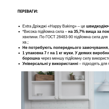
ПЕРЕВАГИ:
Extra Дріжджі «Happy Baking» – це
швидкодіюч
*Висока підйомна сила –
на 35,7% вища за по
хвилини. По ГОСТ 28483-90 підйомна сила для в
хв.;
Не потребують попереднього замочування
1 упаковка 7 г на 1 кг муки. У деяких
виробник
борошна
через меншу підйомну силу використ
Універсальні у використанні
– підходять для б