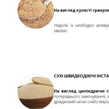
На вигляд кулясті гранули
Недолік: їх необхідно актив
хвилин.
СУХI ШВИДКОДIЮЧI IНСТА
На вигляд циліндричні 
попереднього замочування, 
дріжджовий запах слабо вира