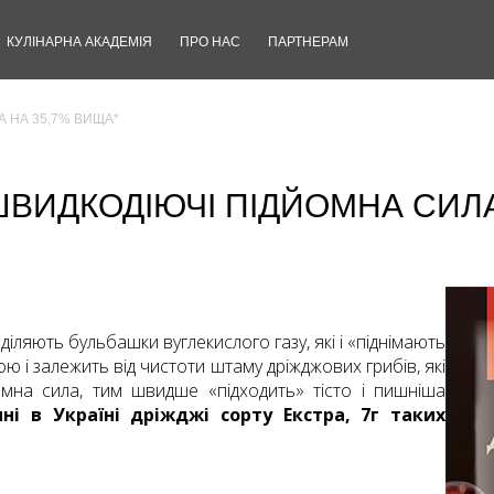
КУЛІНАРНА АКАДЕМІЯ
ПРО НАС
ПАРТНЕРАМ
 НА 35,7% ВИЩА*
ШВИДКОДІЮЧІ ПІДЙОМНА СИЛА
діляють бульбашки вуглекислого газу, які і «піднімають
ою і залежить від чистоти штаму дріжджових грибів, які
мна сила, тим швидше «підходить» тісто і пишніша
ні в Україні дріжджі сорту Екстра, 7г таких