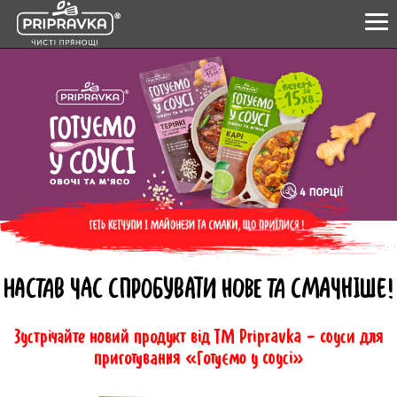
ПРОДУКТИ
КУЛІНАРНА АКАДЕМІЯ
ПРО НАС
ЧИСТІ ПРЯНОЩІ
ПАРТНЕРАМ
НАСТАВ ЧАС СПРОБУВАТИ НОВЕ ТА СМАЧНІШЕ!
0-800-21-26-76
+38(057) 777-61-23
Зустрічайте новий продукт від ТМ Pripravka - соуси для
УКР
ENG
приготування «Готуємо у соусі»