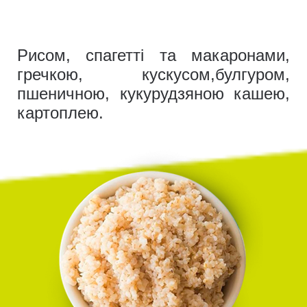
Рисом, спагетті та макаронами,
гречкою, кускусом,булгуром,
пшеничною, кукурудзяною кашею,
картоплею.