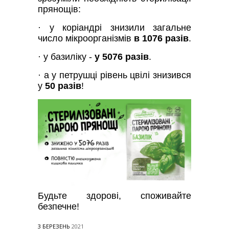
прянощів:
· у коріандрі знизили загальне
число мікроорганізмів
в 1076 разів
.
· у базиліку -
у 5076 разів
.
· а у петрушці рівень цвілі знизився
у
50 разів
!
Будьте здорові, споживайте
безпечне!
3 БЕРЕЗЕНЬ
2021