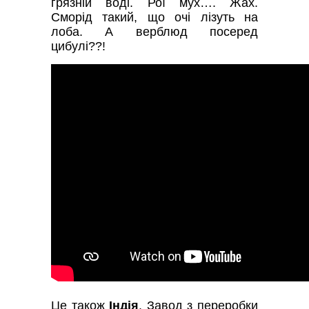
грязній воді. Рої мух…. Жах.
Сморід такий, що очі лізуть на
лоба. А верблюд посеред
цибулі??!
Це також
Індія
. Завод з переробки