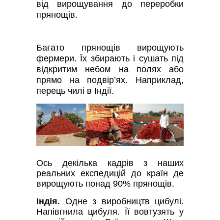
від вирощування до переробки
прянощів.
Багато прянощів вирощують
фермери. Їх збирають і сушать під
відкритим небом на полях або
прямо на подвір’ях. Наприклад,
перець чилі в Індії.
Ось декілька кадрів з наших
реальних експедицій до країн де
вирощують понад 90% прянощів.
Індія.
Одне з виробництв цибулі.
Напівгнила цибуля. Її вовтузять у