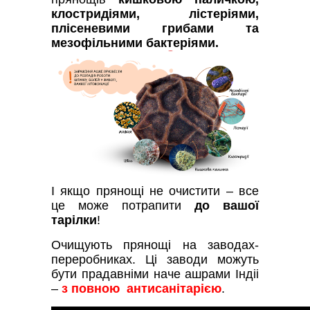
клостридіями, лістеріями,
плісеневими грибами та
мезофільними бактеріями.
І якщо прянощі не очистити – все
це може потрапити
до вашої
тарілки
!
Очищують прянощі на заводах-
переробниках. Ці заводи можуть
бути прадавніми наче ашрами Індіі
–
з повною антисанітарією
.