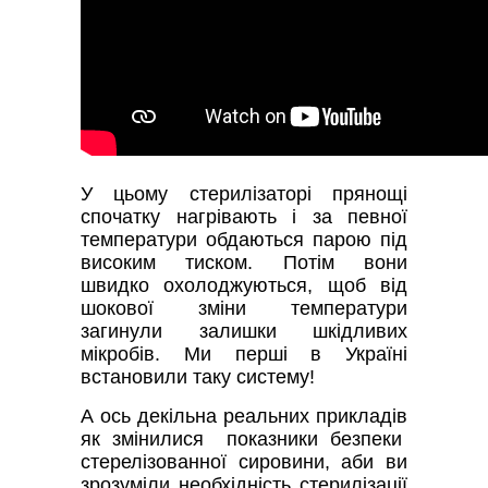
У цьому стерилізаторі прянощі
спочатку нагрівають і за певної
температури обдаються парою під
високим тиском. Потім вони
швидко охолоджуються, щоб від
шокової зміни температури
загинули залишки шкідливих
мікробів. Ми перші в Україні
встановили таку систему!
А ось декільна реальних прикладів
як змінилися показники безпеки
стерелізованної сировини, аби ви
зрозуміли необхідність стерилізації