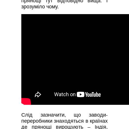
прянощі тут відповідно вища. І
зрозуміло чому.
Слід зазначити, що заводи-
переробники знаходяться в країнах
де прянощі вирощують – Індія,